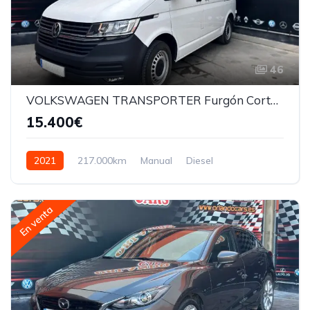
46
VOLKSWAGEN TRANSPORTER Furgón Corto TN 2.0 TDI 150cv 4MO
15.400€
2021
217.000km
Manual
Diesel
En venta