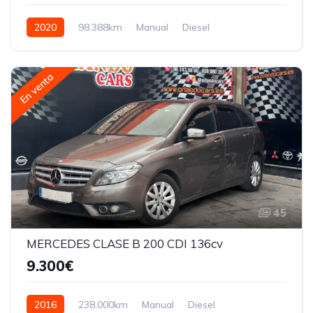
2020
98.388km
Manual
Diesel
En venta
45
MERCEDES CLASE B 200 CDI 136cv
9.300€
2016
238.000km
Manual
Diesel