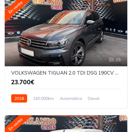
En venta
39
VOLKSWAGEN TIGUAN 2.0 TDI DSG 190CV 4-MOTION R-LINE
23.700€
2018
140.000km
Automática
Diesel
En venta