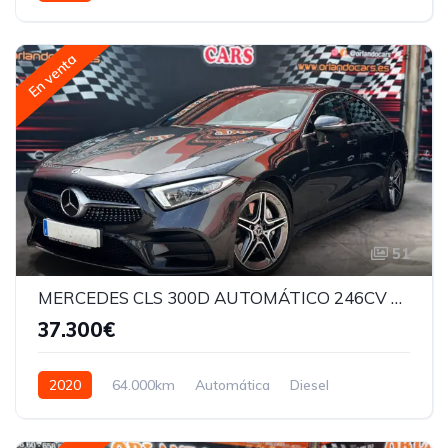
En venta
51
MERCEDES CLS 300D AUTOMÁTICO 246CV AMG
37.300€
2020
64.000km
Automática
Diesel