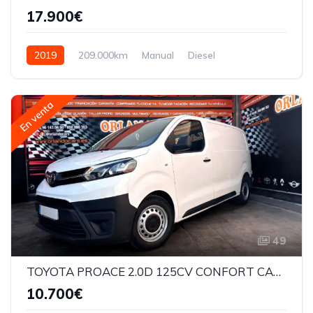
17.900€
2019
209.000km
Manual
Diesel
En venta
49
TOYOTA PROACE 2.0D 125CV CONFORT CARGA+
10.700€