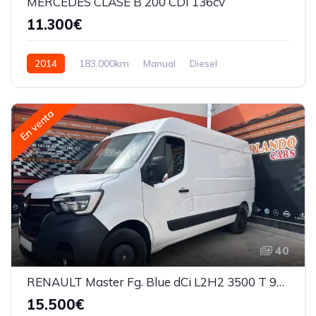
MERCEDES CLASE B 200 CDI 136cv
11.300€
2014
183.000km
Manual
Diesel
En venta
40
RENAULT Master Fg. Blue dCi L2H2 3500 T 99kW
15.500€