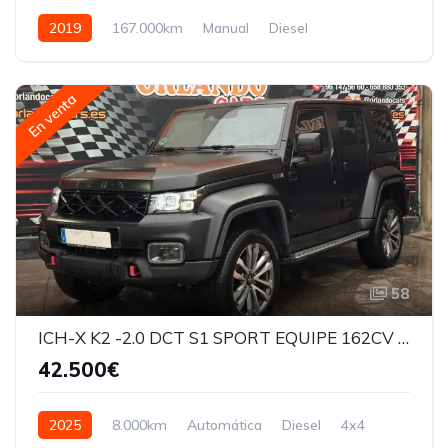
2019
167.000km
Manual
Diesel
En venta
58
ICH-X K2 -2.0 DCT S1 SPORT EQUIPE 162CV AUTOMÁTICO
42.500€
2025
8.000km
Automática
Diesel
4x4