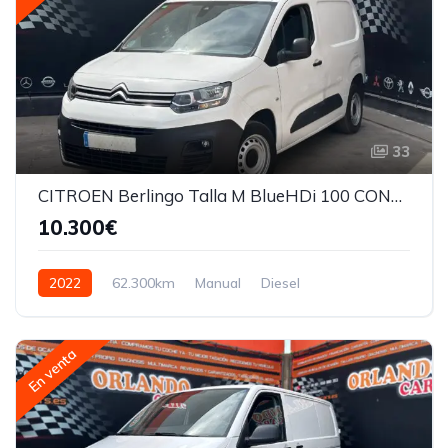
33
CITROEN Berlingo Talla M BlueHDi 100 CONTROL
10.300€
2022
62.300km
Manual
Diesel
En venta