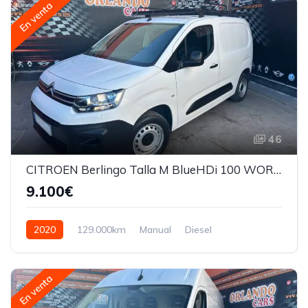
En venta
46
CITROEN Berlingo Talla M BlueHDi 100 WORKER
9.100€
2020
129.000km
Manual
Diesel
En venta