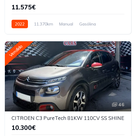
11.575€
2022
11.370km
Manual
Gasólina
Vendido
46
CITROEN C3 PureTech 81KW 110CV SS SHINE
10.300€