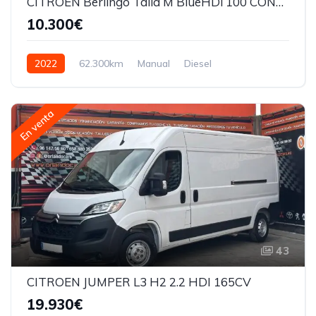
CITROEN Berlingo Talla M BlueHDi 100 CONTROL
10.300€
2022
62.300km
Manual
Diesel
En venta
43
CITROEN JUMPER L3 H2 2.2 HDI 165CV
19.930€