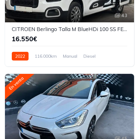
43
CITROEN Berlingo Talla M BlueHDi 100 SS FEEL BUSINESS
16.550€
2022
116.000km
Manual
Diesel
En venta
45