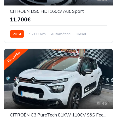
CITROEN DS5 HDi 160cv Aut. Sport
11.700€
2014
97.000km
Automática
Diesel
En venta
45
CITROËN C3 PureTech 81KW 110CV S&S Feel Pack