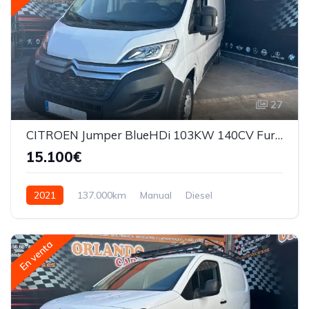
27
CITROEN Jumper BlueHDi 103KW 140CV Furgon 35L3H2
15.100€
2021
137.000km
Manual
Diesel
En venta