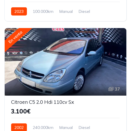
2023
100.000km
Manual
Diesel
En venta
37
Citroen C5 2.0 Hdi 110cv Sx
3.100€
2002
240.000km
Manual
Diesel