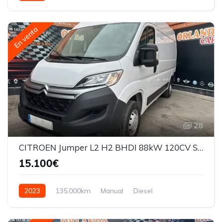
En venta
28
CITROEN Jumper L2 H2 BHDI 88kW 120CV SS 6 V. M
15.100€
2023
135.000km
Manual
Diesel