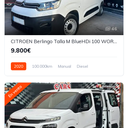
46
CITROEN Berlingo Talla M BlueHDi 100 WORKER
9.800€
2020
100.000km
Manual
Diesel
En venta