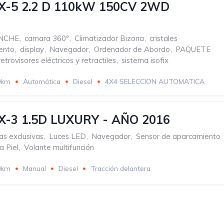
-5 2.2 D 110kW 150CV 2WD
NCHE
,
camara 360º
,
Climatizador Bizona
,
cristales
ento
,
display
,
Navegador
,
Ordenador de Abordo
,
PAQUETE
retrovisores eléctricos y retractiles
,
sistema isofix
0km
Automática
Diesel
4X4 SELECCION AUTOMATICA
-3 1.5D LUXURY - AÑO 2016
as exclusivas
,
Luces LED
,
Navegador
,
Sensor de aparcamiento
a Piel
,
Volante multifunción
0km
Manual
Diesel
Tracción delantera