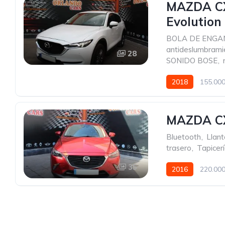
MAZDA CX
Evolution
BOLA DE ENGA
antideslumbrami
28
SONIDO BOSE
,
2018
155.00
MAZDA CX
Bluetooth
,
Llant
trasero
,
Tapicerí
35
2016
220.00