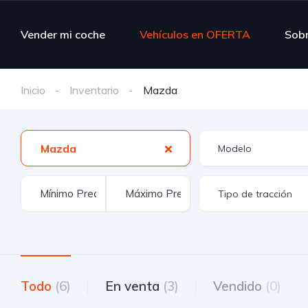
Vender mi coche
Vehículos en OFERTA
Sobr
Inicio
Inventario
Mazda
Mazda
Todo
(6)
En venta
(3)
Vendido
(0)