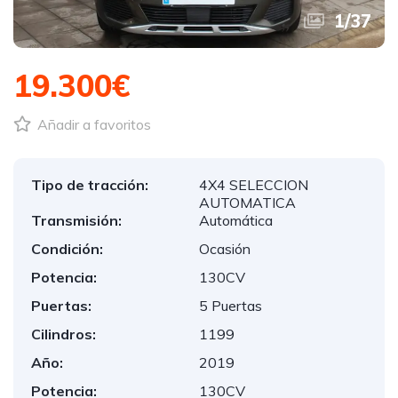
1
/
37
19.300€
Añadir a favoritos
Tipo de tracción:
4X4 SELECCION
AUTOMATICA
Transmisión:
Automática
Condición:
Ocasión
Potencia:
130CV
Puertas:
5 Puertas
Cilindros:
1199
Año:
2019
Potencia:
130CV