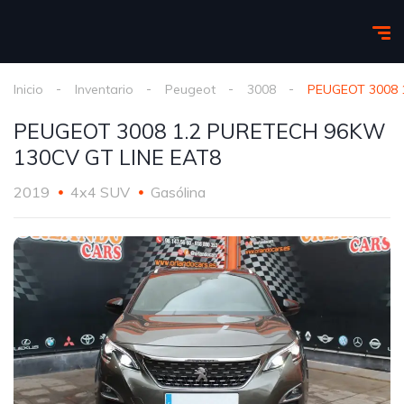
Inicio
Inventario
Peugeot
3008
PEUGEOT 3008 
PEUGEOT 3008 1.2 PURETECH 96KW
130CV GT LINE EAT8
2019
4x4 SUV
Gasólina