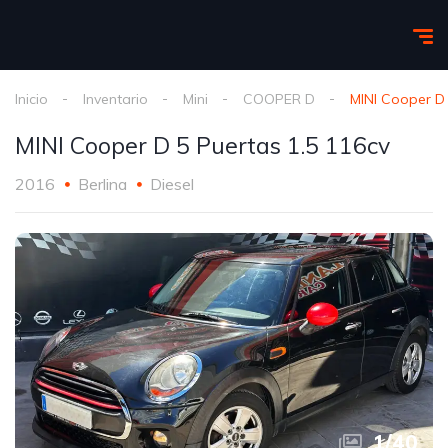
Inicio
Inventario
Mini
COOPER D
MINI Cooper D 
MINI Cooper D 5 Puertas 1.5 116cv
2016
Berlina
Diesel
1
/
40